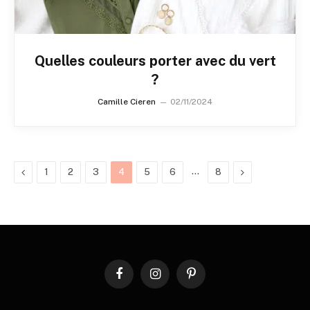
Quelles couleurs porter avec du vert
?
Camille Cieren
02/11/2024
Previous
…
Next
1
2
3
4
5
6
8
Facebook
Instagram
Pinterest