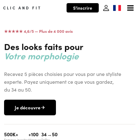
S'inscrire
CLIC AND FIT
★★★★★ 4,6/5 — Plus de 4 000 avis
Votre morphologie
Des looks faits pour
Votre style
Votre budget
Recevez 5 pièces choisies pour vous par une styliste
Vous !
experte. Payez uniquement ce que vous gardez,
Votre morphologie
du 34 au 50.
Je découvre
500K+
+100
34→50
Femmes inscrites
Marques
Tailles