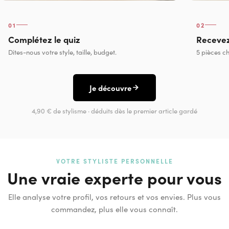
01
02
Complétez le quiz
Recevez
Dites-nous votre style, taille, budget.
5 pièces ch
Je découvre
4,90 € de stylisme · déduits dès le premier article gardé
VOTRE STYLISTE PERSONNELLE
Une vraie experte pour vous
Elle analyse votre profil, vos retours et vos envies. Plus vous
commandez, plus elle vous connaît.