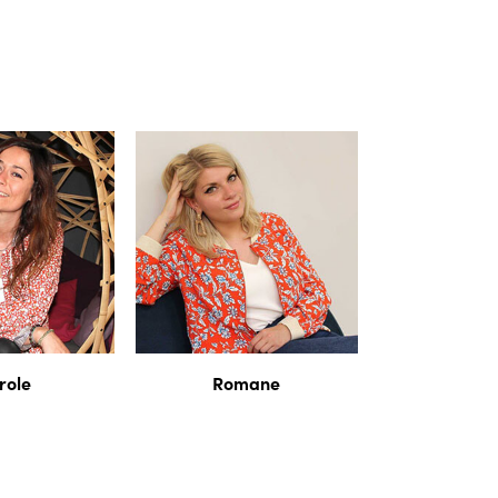
role
Romane