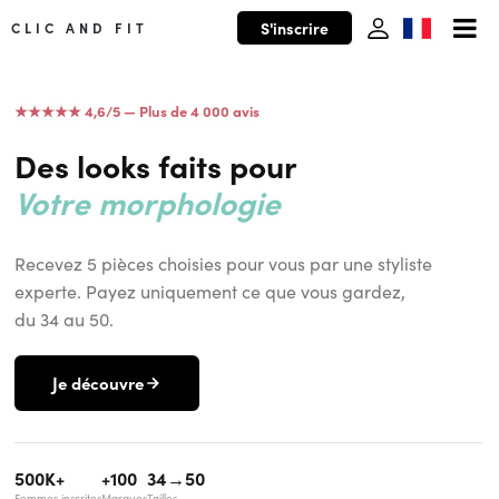
S'inscrire
CLIC AND FIT
★★★★★ 4,6/5 — Plus de 4 000 avis
Votre morphologie
Des looks faits pour
Votre style
Votre budget
Recevez 5 pièces choisies pour vous par une styliste
Vous !
experte. Payez uniquement ce que vous gardez,
Votre morphologie
du 34 au 50.
Je découvre
500K+
+100
34→50
Femmes inscrites
Marques
Tailles