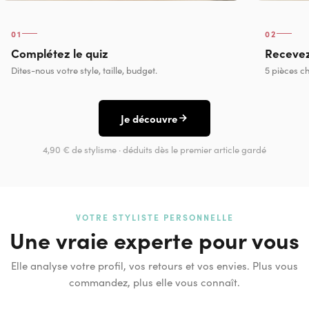
01
02
Complétez le quiz
Recevez
Dites-nous votre style, taille, budget.
5 pièces ch
Je découvre
4,90 € de stylisme · déduits dès le premier article gardé
VOTRE STYLISTE PERSONNELLE
Une vraie experte pour vous
Elle analyse votre profil, vos retours et vos envies. Plus vous
commandez, plus elle vous connaît.