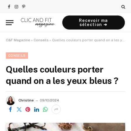
Facebook
Instagram
Pinterest
Recevoir ma
sélection ➜
C&F Magazine
»
Conseils
»
Quelles couleurs porter quand on a les yeux bleus ?
CONSEILS
Quelles couleurs porter
quand on a les yeux bleus ?
Christine
09/10/2024