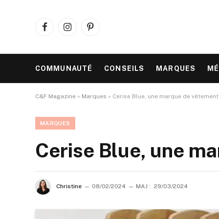
Facebook
Instagram
Pinterest
COMMUNAUTÉ
CONSEILS
MARQUES
MÉ
C&F Magazine
»
Marques
»
Cerise Blue, une marque de vêtement
MARQUES
Cerise Blue, une ma
Christine
08/02/2024
MAJ :
29/03/2024