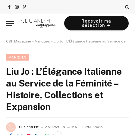
Facebook
Instagram
Pinterest
Recevoir ma
sélection ➜
C&F Magazine
»
Marques
»
Liu Jo : L’Élégance Italienne au Service de la Féminité – Histoire, Collections et Expansion
MARQUES
Liu Jo : L’Élégance Italienne
au Service de la Féminité –
Histoire, Collections et
Expansion
Clic and Fit
27/02/2025
MAJ :
27/02/2025