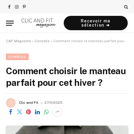
Facebook
Instagram
Pinterest
Recevoir ma
sélection ➜
C&F Magazine
»
Conseils
»
Comment choisir le manteau parfait pour cet hiver ?
CONSEILS
Comment choisir le manteau
parfait pour cet hiver ?
Clic and Fit
27/11/2025