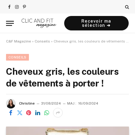
Facebook
Instagram
Pinterest
Recevoir ma
sélection ➜
C&F Magazine
»
Conseils
»
Cheveux gris, les couleurs de vêtements à porter !
CONSEILS
Cheveux gris, les couleurs
de vêtements à porter !
Christine
31/08/2024
MAJ :
16/09/2024