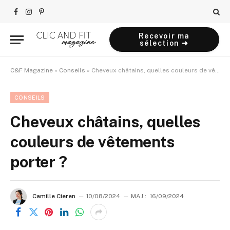
Facebook
Instagram
Pinterest
Recevoir ma
sélection ➜
C&F Magazine
»
Conseils
»
Cheveux châtains, quelles couleurs de vêtements porter ?
CONSEILS
Cheveux châtains, quelles
couleurs de vêtements
porter ?
Camille Cieren
10/08/2024
MAJ :
16/09/2024