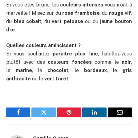
Si vous êtes brune, les
couleurs intenses
vous iront à
merveille ! Misez sur du
rose framboise
, du
rouge vif
,
du
bleu cobalt
, du
vert pelouse
ou du
jaune bouton
d’or
.
Quelles couleurs amincissent ?
Si vous souhaitez
paraître plus fine
, habillez-vous
plutôt avec des
couleurs foncées
comme le
noir
,
le
marine
, le
chocolat
, le
bordeaux
, le
gris
anthracite
ou le
vert forêt
.
Facebook
Twitter
Pinterest
LinkedIn
Email