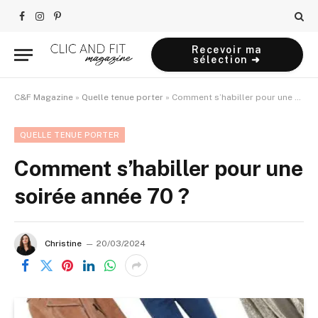
Facebook
Instagram
Pinterest
Recevoir ma
sélection ➜
C&F Magazine
»
Quelle tenue porter
»
Comment s’habiller pour une soirée année 70 ?
QUELLE TENUE PORTER
Comment s’habiller pour une
soirée année 70 ?
Christine
20/03/2024