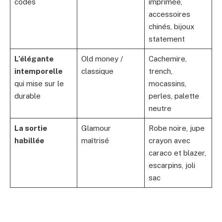
codes
imprimée,
accessoires
chinés, bijoux
statement
L’élégante
Old money /
Cachemire,
intemporelle
classique
trench,
qui mise sur le
mocassins,
durable
perles, palette
neutre
La sortie
Glamour
Robe noire, jupe
habillée
maîtrisé
crayon avec
caraco et blazer,
escarpins, joli
sac