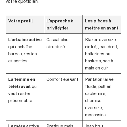
votre quotidien.
Votre profil
L’approche à
Les pièces à
privilégier
mettre en avant
L’urbaine active
Casual chic
Blazer oversize
qui enchaîne
structuré
cintré, jean droit,
bureau, restos
ballerines ou
et sorties
baskets, sac à
main en cuir
La femme en
Confort élégant
Pantalon large
télétravail
qui
fluide, pull en
veut rester
cachemire,
présentable
chemise
oversize,
mocassins
La mère active
Pratique mais
Jean brut