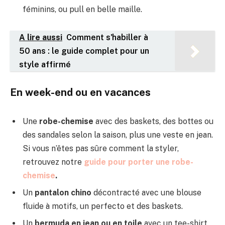
féminins, ou pull en belle maille.
A lire aussi
Comment s'habiller à
50 ans : le guide complet pour un
style affirmé
En week-end ou en vacances
Une
robe-chemise
avec des baskets, des bottes ou
des sandales selon la saison, plus une veste en jean.
Si vous n’êtes pas sûre comment la styler,
retrouvez notre
guide pour porter une robe-
chemise
.
Un
pantalon chino
décontracté avec une blouse
fluide à motifs, un perfecto et des baskets.
Un
bermuda en jean ou en toile
avec un tee-shirt