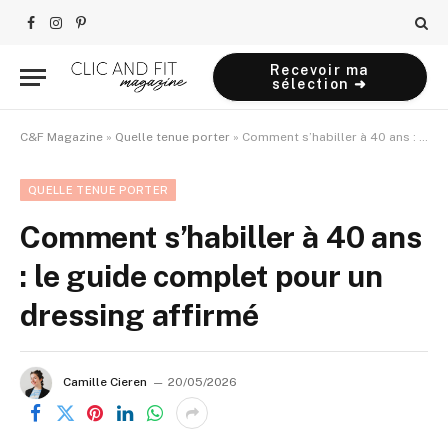
Facebook
Instagram
Pinterest
Recevoir ma
sélection ➜
C&F Magazine
»
Quelle tenue porter
»
Comment s’habiller à 40 ans : le guide complet pour un dressing affirmé
QUELLE TENUE PORTER
Comment s’habiller à 40 ans
: le guide complet pour un
dressing affirmé
Camille Cieren
20/05/2026