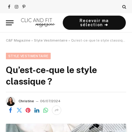
Facebook
Instagram
Pinterest
Recevoir ma
sélection ➜
C&F Magazine
»
Style Vestimentaire
»
Qu’est-ce-que le style classique ?
STYLE VESTIMENTAIRE
Qu’est-ce-que le style
classique ?
Christine
06/07/2024