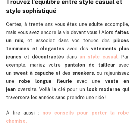
Trouvez l’équilibre entre style casual et
style sophistiqué
Certes, à trente ans vous êtes une adulte accomplie,
mais vous avez encore la vie devant vous ! Alors
faites
un mix
, et associez dans vos tenues des
pièces
féminines et élégantes
avec des
vêtements plus
jeunes et décontractés
dans
un style casual
. Par
exemple, mariez votre
pantalon de tailleur
avec
un
sweat à capuche
et des
sneakers
, ou rajeunissez
une
robe longue fleurie
avec une
veste en
jean
oversize. Voilà la clé pour un
look moderne
qui
traversera les années sans prendre une ride !
À lire aussi :
nos conseils pour porter la robe
chemise.