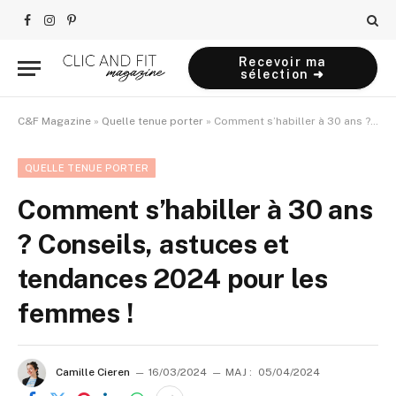
Facebook
Instagram
Pinterest
Recevoir ma
sélection ➜
C&F Magazine
»
Quelle tenue porter
»
Comment s’habiller à 30 ans ? Conseils, astuces et tendances 2024 pour les femmes !
QUELLE TENUE PORTER
Comment s’habiller à 30 ans
? Conseils, astuces et
tendances 2024 pour les
femmes !
Camille Cieren
16/03/2024
MAJ :
05/04/2024