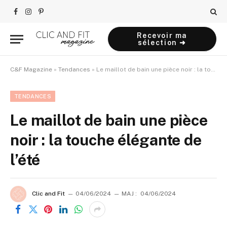
Facebook
Instagram
Pinterest
Recevoir ma
sélection ➜
C&F Magazine
»
Tendances
»
Le maillot de bain une pièce noir : la touche élégante de l’été
TENDANCES
Le maillot de bain une pièce
noir : la touche élégante de
l’été
Clic and Fit
04/06/2024
MAJ :
04/06/2024