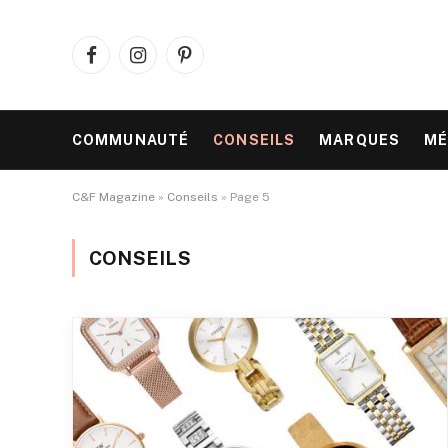
Facebook
Instagram
Pinterest
COMMUNAUTÉ
CONSEILS
MARQUES
MÉ
C&F Magazine
»
Conseils
»
Page 5
CONSEILS