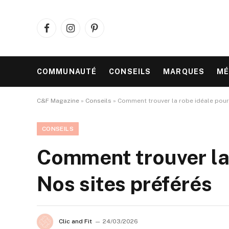
Facebook
Instagram
Pinterest
COMMUNAUTÉ
CONSEILS
MARQUES
MÉ
C&F Magazine
»
Conseils
»
Comment trouver la robe idéale pour 
CONSEILS
Comment trouver la 
Nos sites préférés
Clic and Fit
24/03/2026