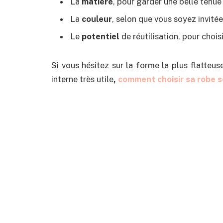
La
matière
, pour garder une belle tenue
La
couleur
, selon que vous soyez invité
Le
potentiel
de réutilisation, pour chois
Si vous hésitez sur la forme la plus flatteu
interne très utile
,
comment choisir sa robe s