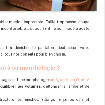
bler mission impossible. Taille trop basse, coupe
re inconfortable… Et pourtant, le bon modèle existe
ident à dénicher le pantalon idéal selon votre
ci tous nos conseils pour bien choisir.
on à sa morphologie ?
il s’agisse d’une morphologie
en A
,
en H
,
en O
,
en V
quilibrer les volumes
, d’allonger la jambe et de
 structure les hanches, allonge la jambe et met