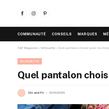
Facebook
Instagram
Pinterest
COMMUNAUTÉ
CONSEILS
MARQUES
MÉ
C&F Magazine
»
Silhouette
»
Quel pantalon choisir pour ma mor
SILHOUETTE
Quel pantalon chois
Clic and Fit
30/10/2025