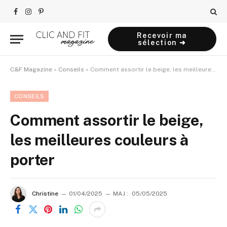
Facebook
Instagram
Pinterest
Recevoir ma
sélection ➜
C&F Magazine
»
Conseils
»
Comment assortir le beige, les meilleures couleurs à porter
CONSEILS
Comment assortir le beige,
les meilleures couleurs à
porter
Christine
01/04/2025
MAJ :
05/05/2025