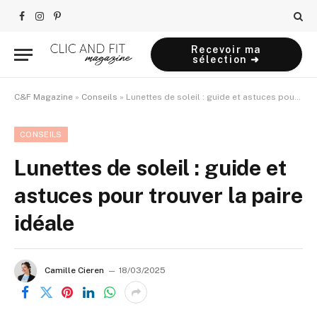
Facebook
Instagram
Pinterest
Recevoir ma
sélection ➜
C&F Magazine
»
Conseils
»
Lunettes de soleil : guide et astuces pour trouver la paire idéale
CONSEILS
Lunettes de soleil : guide et
astuces pour trouver la paire
idéale
Camille Cieren
18/03/2025