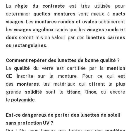
La
règle du contraste
est très utilisée pour
déterminer
quelles montures
vont mieux à
quels
visages
. Les
montures rondes et ovales
sublimeront
les
visages anguleux
tandis que les
visages ronds et
doux
seront mis en valeur par des
lunettes carrées
ou rectangulaires
.
Comment repérer des lunettes de bonne qualité ?
La
qualité
du verre est certifiée par la
mention
CE
inscrite sur la monture. Pour ce qui est
des
montures
, les matériaux qui offrent la plus
grande
solidité
sont le
titane
, l’
inox
, ou encore
le
polyamide
.
Est-ce dangereux de porter des lunettes de soleil
sans protection UV ?
Oui ! Ne vous laissez pas tenter par des
modèles