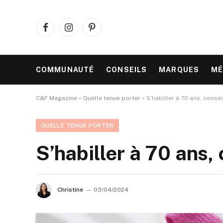
Facebook
Instagram
Pinterest
COMMUNAUTÉ
CONSEILS
MARQUES
MÉ
C&F Magazine
»
Quelle tenue porter
»
S’habiller à 70 ans, cons
QUELLE TENUE PORTER
S’habiller à 70 ans
Christine
03/04/2024