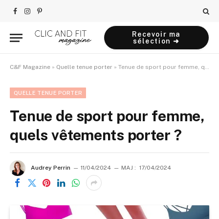
Facebook
Instagram
Pinterest
Recevoir ma
sélection ➜
C&F Magazine
»
Quelle tenue porter
»
Tenue de sport pour femme, quels vêtements porter ?
QUELLE TENUE PORTER
Tenue de sport pour femme,
quels vêtements porter ?
Audrey Perrin
11/04/2024
MAJ :
17/04/2024