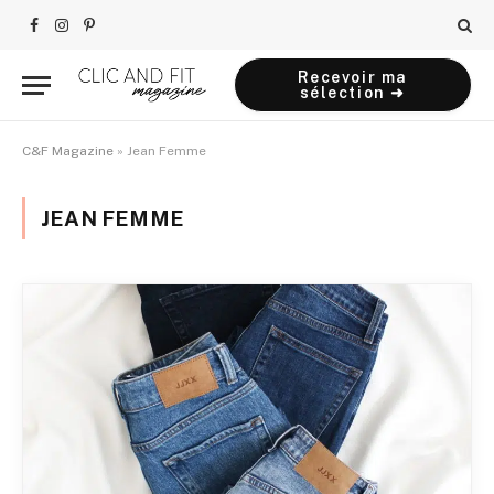
Facebook
Instagram
Pinterest
Recevoir ma
sélection ➜
C&F Magazine
»
Jean Femme
JEAN FEMME