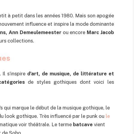
it à petit dans les années 1980. Mais son apogée
mouvement influence et inspire la mode dominante
ens, Ann Demeulemeester
ou encore
Marc Jacob
urs collections.
ues
Il s’inspire
d’art, de musique, de littérature et
catégories
de styles gothiques dont voici les
s qui marque le début de la musique gothique, le
du look gothique. Très influencé par le punk ou
le
amatique voir théâtrale. Le terme
batcave
vient
r de Soho.