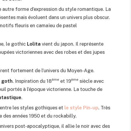
ne autre forme d’expression du style romantique. La
résentes mais évoluent dans un univers plus obscur.
 motifs fleuris en camaïeu de pastel
ue, le gothic
Lolita
vient du japon. Il représente
poupées victoriennes avec des robes et des jupes
spirent fortement de l’univers du Moyen-Age.
ème
ème
k goth
. Inspiration du 18
et 19
siècle avec
il portés à l’époque victorienne. La touche de
ntastique
.
 entre les styles gothiques et
le style Pin-up
. Très
de des années 1950 et du rockabilly.
univers post-apocalyptique, il allie le noir avec des