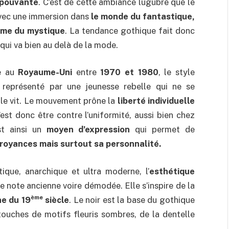
’épouvante
. C’est de cette ambiance lugubre que le
avec une immersion dans
le monde du fantastique,
ême du mystique
. La tendance gothique fait donc
l qui va bien au delà de la mode.
e au
Royaume-Uni
entre
1970 et 1980
, le style
t représenté par une jeunesse rebelle qui ne se
lle vit. Le mouvement prône la
liberté individuelle
est donc être contre l’uniformité, aussi bien chez
t ainsi un
moyen d’expression
qui permet de
croyances mais surtout sa personnalité.
que, anarchique et ultra moderne, l’
esthétique
e note ancienne voire démodée. Elle s’inspire de la
ème
ne du 19
siècle
. Le noir est la base du gothique
 touches de motifs fleuris sombres, de la dentelle