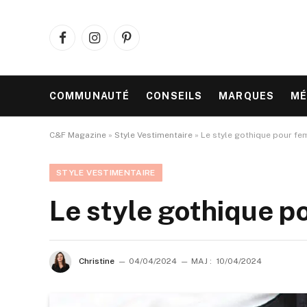
Facebook
Instagram
Pinterest
COMMUNAUTÉ
CONSEILS
MARQUES
MÉ
C&F Magazine
»
Style Vestimentaire
»
Le style gothique pour f
STYLE VESTIMENTAIRE
Le style gothique p
Christine
04/04/2024
MAJ :
10/04/2024