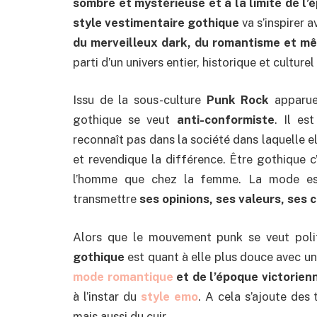
sombre et mystérieuse et à la limite de l
style vestimentaire gothique
va s’inspirer 
du merveilleux dark, du romantisme et m
parti d’un univers entier, historique et culture
Issu de la sous-culture
Punk Rock
apparu
gothique se veut
anti-conformiste
. Il es
reconnaît pas dans la société dans laquelle e
et revendique la différence. Être gothique c’
l’homme que chez la femme. La mode es
transmettre
ses opinions, ses valeurs, ses 
Alors que le mouvement punk se veut politi
gothique
est quant à elle plus douce avec un
mode romantique
et de l’époque victorien
à l’instar du
style emo
. A cela s’ajoute des
mais aussi du cuir.