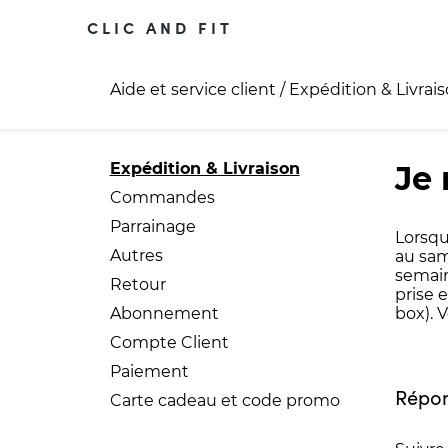
CLIC AND FIT
Aide et service client
/
Expédition & Livrai
Expédition & Livraison
Je
Commandes
Parrainage
Lorsqu
Autres
au sam
semain
Retour
prise 
Abonnement
box). 
Compte Client
Paiement
Répon
Carte cadeau et code promo