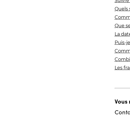
Suivre
Quels s
Commen
Que se 
La dat
Puis-j
Commen
Combie
Les fra
Vous 
Conta