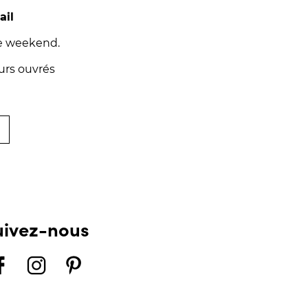
ail
le weekend.
urs ouvrés
uivez-nous