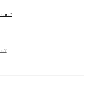
ison ?
?
is ?