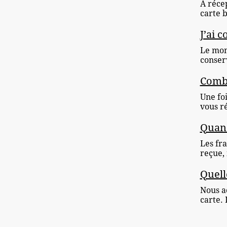
À récep
carte b
J’ai 
Le mon
conserv
Combi
Une fo
vous ré
Quand
Les fr
reçue, 
Quell
Nous ac
carte. 