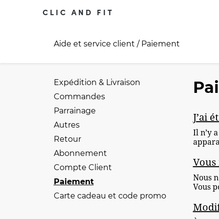
CLIC AND FIT
Aide et service client
/ Paiement
Expédition & Livraison
Pa
Commandes
Parrainage
J’ai 
Autres
Il n’y 
Retour
apparai
Abonnement
Vous 
Compte Client
Nous n
Paiement
Vous p
Carte cadeau et code promo
Modif