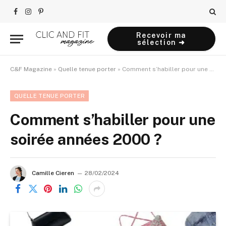
Facebook
Instagram
Pinterest
Recevoir ma
sélection ➜
C&F Magazine
»
Quelle tenue porter
»
Comment s’habiller pour une soirée années 2000 ?
QUELLE TENUE PORTER
Comment s’habiller pour une
soirée années 2000 ?
Camille Cieren
28/02/2024